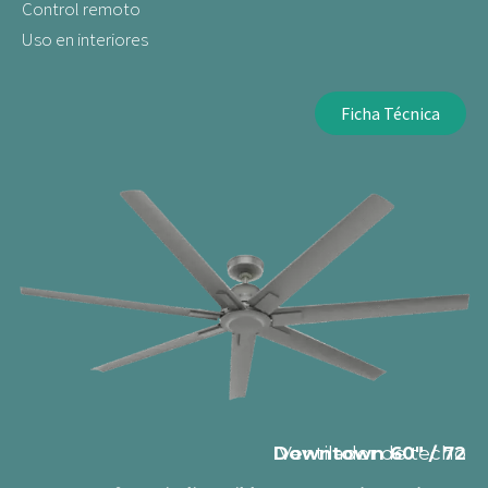
Control remoto
Uso en interiores
Ficha Técnica
Downtown 60" / 72
Ventilador de techo